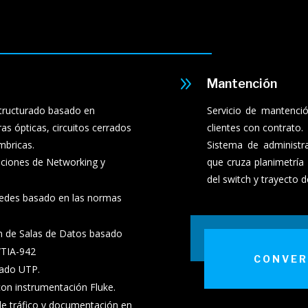
9
Mantención
estructurado basado en
Servicio de mantenci
as ópticas, circuitos cerrados
clientes con contrato.
mbricas.
Sistema de administr
luciones de Networking y
que cruza planimetría 
del switch y trayecto d
 redes basado en las normas
n de Salas de Datos basado
/TIA-942
CONVER
leado UTP.
 con instrumentación Fluke.
de tráfico y documentación en